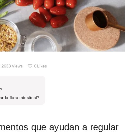
2633
Views
0
Likes
l?
 la flora intestinal?
imentos que ayudan a regular